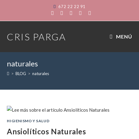
Saltar
672 22 22 91
al
contenido
CRIS PARGA
MENÚ
naturales
>
BLOG
>
naturales
HIGIENISMO Y SALUD
Ansiolíticos Naturales