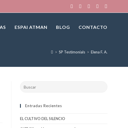
IAS
ESPAI ATMAN
BLOG
CONTACTO
>
SP Testimonials
>
Elena F. A.
Buscar
en
esta
web
Entradas Recientes
EL CULTIVO DEL SILENCIO