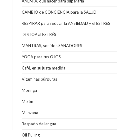
ANEMIA, qué hacer para superarla
e
CAMBIO de CONCIENCIA para la SALUD
RESPIRAR para reducir la ANSIEDAD y el ESTRÉS
e
Di STOP al ESTRÉS
MANTRAS, sonidos SANADORES
YOGA para tus OJOS
Café, en su justa medida
Vitaminas púrpuras
Moringa
r
Melón
e
Manzana
Raspado de lengua
Oil Pulling