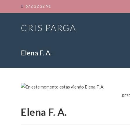
Saltar
672 22 22 91
al
contenido
CRIS PARGA
Elena F. A.
RES
Elena F. A.