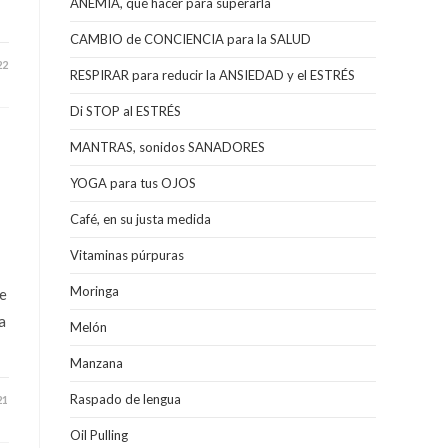
ANEMIA, qué hacer para superarla
CAMBIO de CONCIENCIA para la SALUD
22
RESPIRAR para reducir la ANSIEDAD y el ESTRÉS
Di STOP al ESTRÉS
MANTRAS, sonidos SANADORES
YOGA para tus OJOS
Café, en su justa medida
Vitaminas púrpuras
Moringa
de
a
Melón
Manzana
Raspado de lengua
21
Oil Pulling