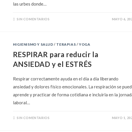
las urbes donde…
SIN COMENTARIOS
MAYO 6, 20
HIGIENISMO Y SALUD
/
TERAPIAS
/
YOGA
RESPIRAR para reducir la
ANSIEDAD y el ESTRÉS
Respirar correctamente ayuda en el día a día liberando
ansiedad y dolores físico emocionales. La respiración se pue
aprende y practicar de forma cotidiana e incluirla en la jornad
laboral…
SIN COMENTARIOS
MAYO 1, 20