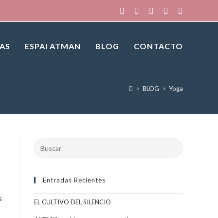
IAS
ESPAI ATMAN
BLOG
CONTACTO
>
BLOG
>
Yoga
Buscar
en
esta
web
Entradas Recientes
s
EL CULTIVO DEL SILENCIO